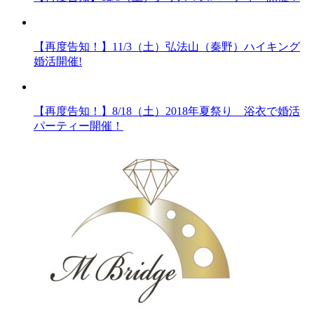
【再度告知！】11/3（土）弘法山（秦野）ハイキング
婚活開催!
【再度告知！】8/18（土）2018年夏祭り 浴衣で婚活
パーティー開催！