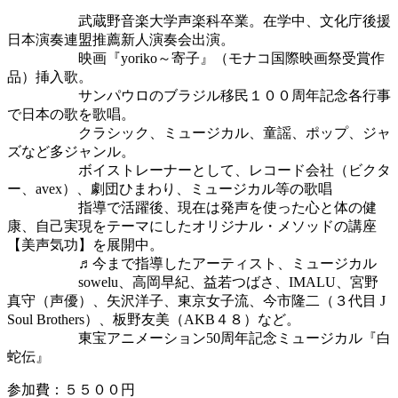
武蔵野音楽大学声楽科卒業。在学中、文化庁後援
日本演奏連盟推薦新人演奏会出演。
映画『yoriko～寄子』（モナコ国際映画祭受賞作
品）挿入歌。
サンパウロのブラジル移民１００周年記念各行事
で日本の歌を歌唱。
クラシック、ミュージカル、童謡、ポップ、ジャ
ズなど多ジャンル。
ボイストレーナーとして、レコード会社（ビクタ
ー、avex）、劇団ひまわり、ミュージカル等の歌唱
指導で活躍後、現在は発声を使った心と体の健
康、自己実現をテーマにしたオリジナル・メソッドの講座
【美声気功】を展開中。
♬今まで指導したアーティスト、ミュージカル
sowelu、高岡早紀、益若つばさ、IMALU、宮野
真守（声優）、矢沢洋子、東京女子流、今市隆二（３代目 J
Soul Brothers）、板野友美（AKB４８）など。
東宝アニメーション50周年記念ミュージカル『白
蛇伝』
参加費：５５００円