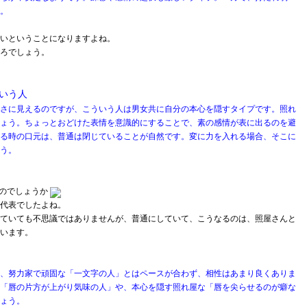
。
いということになりますよね。
ろでしょう。
いう人
さに見えるのですが、こういう人は男女共に自分の本心を隠すタイプです。照れ
ょう。ちょっとおどけた表情を意識的にすることで、素の感情が表に出るのを避
る時の口元は、普通は閉じていることが自然です。変に力を入れる場合、そこに
う。
のでしょうか
代表でしたよね。
ていても不思議ではありませんが、普通にしていて、こうなるのは、照屋さんと
います。
、努力家で頑固な「一文字の人」とはペースが合わず、相性はあまり良くありま
「唇の片方が上がり気味の人」や、本心を隠す照れ屋な「唇を尖らせるのが癖な
ょう。