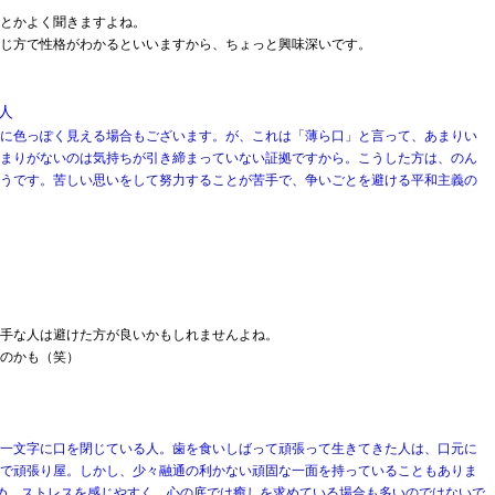
とかよく聞きますよね。
じ方で性格がわかるといいますから、ちょっと興味深いです。
人
に色っぽく見える場合もございます。が、これは「薄ら口」と言って、あまりい
まりがないのは気持ちが引き締まっていない証拠ですから。こうした方は、のん
うです。苦しい思いをして努力することが苦手で、争いごとを避ける平和主義の
手な人は避けた方が良いかもしれませんよね。
のかも（笑）
一文字に口を閉じている人。歯を食いしばって頑張って生きてきた人は、口元に
で頑張り屋。しかし、少々融通の利かない頑固な一面を持っていることもありま
め、ストレスを感じやすく、心の底では癒しを求めている場合も多いのではないで