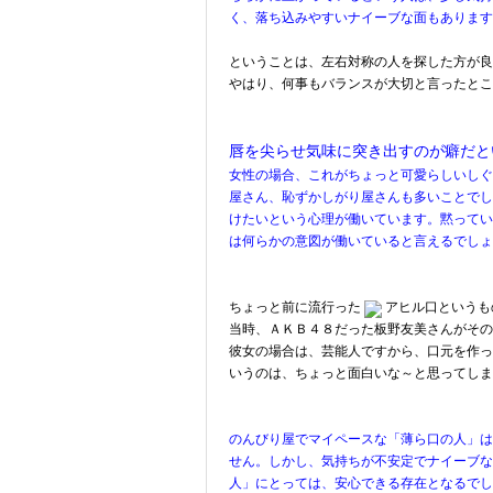
く、落ち込みやすいナイーブな面もあります
ということは、左右対称の人を探した方が良
やはり、何事もバランスが大切と言ったとこ
唇を尖らせ気味に突き出すのが癖だと
女性の場合、これがちょっと可愛らしいしぐ
屋さん、恥ずかしがり屋さんも多いことでし
けたいという心理が働いています。黙ってい
は何らかの意図が働いていると言えるでしょ
ちょっと前に流行った
アヒル口というも
当時、ＡＫＢ４８だった板野友美さんがその
彼女の場合は、芸能人ですから、口元を作っ
いうのは、ちょっと面白いな～と思ってしま
のんびり屋でマイペースな「薄ら口の人」は
せん。しかし、気持ちが不安定でナイーブな
人」にとっては、安心できる存在となるでし