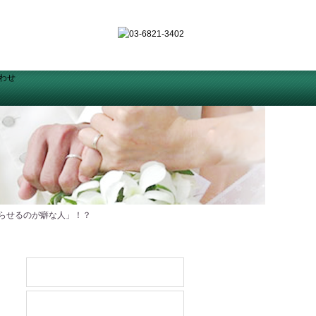
尖らせるのが癖な人」！？
ホーム
ご挨拶