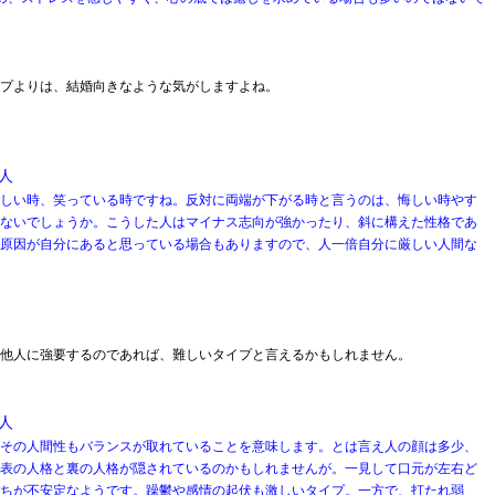
プよりは、結婚向きなような気がしますよね。
人
しい時、笑っている時ですね。反対に両端が下がる時と言うのは、悔しい時やす
ないでしょうか。こうした人はマイナス志向が強かったり、斜に構えた性格であ
原因が自分にあると思っている場合もありますので、人一倍自分に厳しい人間な
他人に強要するのであれば、難しいタイプと言えるかもしれません。
人
その人間性もバランスが取れていることを意味します。とは言え人の顔は多少、
表の人格と裏の人格が隠されているのかもしれませんが。一見して口元が左右ど
ちが不安定なようです。躁鬱や感情の起伏も激しいタイプ。一方で、打たれ弱