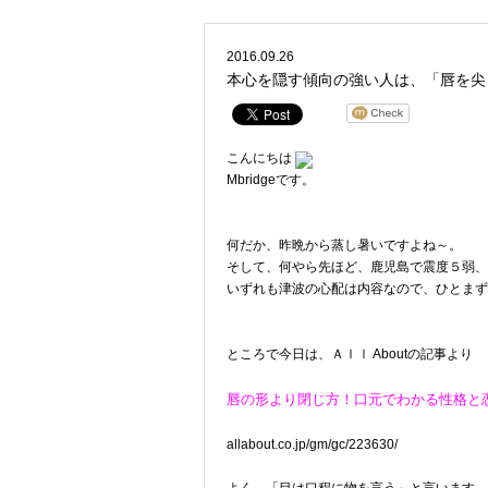
2016.09.26
本心を隠す傾向の強い人は、「唇を尖
こんにちは
Mbridgeです。
何だか、昨晩から蒸し暑いですよね～。
そして、何やら先ほど、鹿児島で震度５弱、
いずれも津波の心配は内容なので、ひとまず
ところで今日は、Ａｌｌ Aboutの記事より
唇の形より閉じ方！口元でわかる性格と
allabout.co.jp/gm/gc/223630/