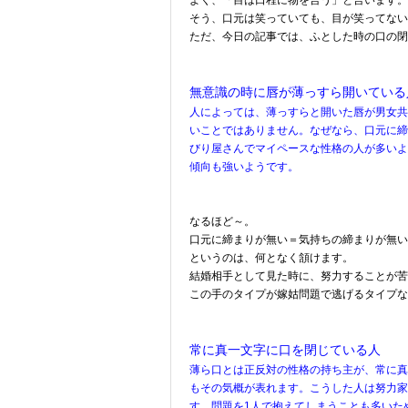
よく、「目は口程に物を言う」と言います。
そう、口元は笑っていても、目が笑ってない
ただ、今日の記事では、ふとした時の口の閉
無意識の時に唇が薄っすら開いている
人によっては、薄っすらと開いた唇が男女共
いことではありません。なぜなら、口元に締
びり屋さんでマイペースな性格の人が多いよ
傾向も強いようです。
なるほど～。
口元に締まりが無い＝気持ちの締まりが無い
というのは、何となく頷けます。
結婚相手として見た時に、努力することが苦
この手のタイプが嫁姑問題で逃げるタイプな
常に真一文字に口を閉じている人
薄ら口とは正反対の性格の持ち主が、常に真
もその気概が表れます。こうした人は努力家
す。問題を1人で抱えてしまうことも多いた