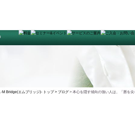
ridge(エムブリッジ)- トップ >
ブログ
> 本心を隠す傾向の強い人は、「唇を