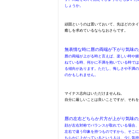
しょうか。
頑固というのは置いておいて、先ほどのタイ
癒しを求めているならなおさらです。
無表情な時に唇の両端が下がり気味の
唇の両端が上がる時と言えば、楽しい時や嬉
ねている時、何かに不満を抱いている時では
る傾向があります。ただし、悔しさや不満の
のかもしれません。
マイナス志向はいただけませんね。
自分に厳しいことは良いことですが、それを
唇の左右どちらか片方が上がり気味の
顔が左右対称でバランスが取れている場合、
左右で違う印象を持つものですから、そこに
ちらかに上がっているという人は、少し気持